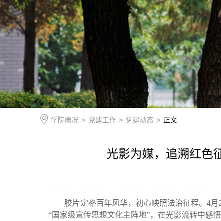
学院概况
>
党建工作
>
党建动态
>
正文
光影为媒，追溯红色
胶片定格百年风华，初心映照法治征程。4月2
“国家级宣传思想文化主阵地”，在光影流转中感