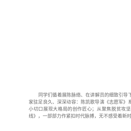
同学们循着展陈脉络、在讲解员的细致引导下，
家驻足良久、深深动容：陈凯歌导演《志愿军》
小切口展现大格局的创作匠心；从聚焦脱贫攻坚
线》，一部部力作紧扣时代脉搏，无不感受着新