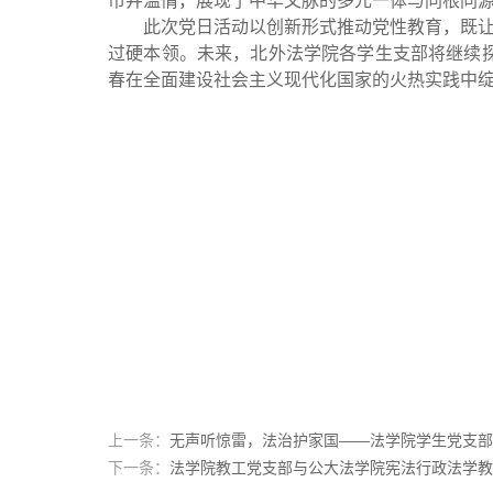
市井温情，展现了中华文脉的多元一体与同根同
此次党日活动以创新形式推动党性教育，既让同
过硬本领。未来，北外法学院各学生支部将继续
春在全面建设社会主义现代化国家的火热实践中
上一条：
无声听惊雷，法治护家国——法学院学生党支部
下一条：
法学院教工党支部与公大法学院宪法行政法学教