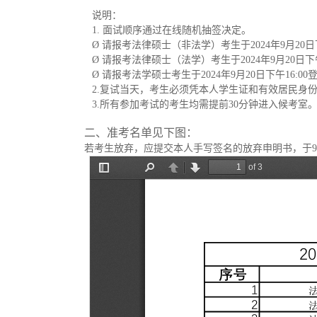
说明：
1.
面试顺序通过在线随机抽签决定。
Ø
请报考法律硕士（非法学）考生于
2024
年
9
月
20
日
Ø
请报考法律硕士（法学）考生于
2024
年
9
月
20
日下
Ø
请报考法学硕士考生于
2024
年
9
月
20
日下午
16:00
2.
复试当天，考生必须凭本人学生证和有效居民身
3.
所有
参加
考试的考生均需提前
30
分钟进入候考室
二、准考名单见下
图：
若考生放弃，应提交本人手写签名的放弃申明书，于
9